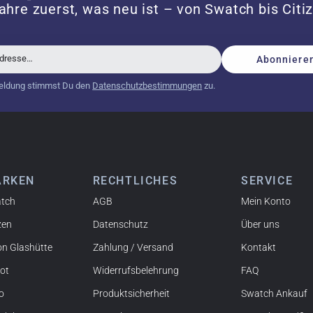
ahre zuerst, was neu ist – von Swatch bis Citi
Adresse…
Abonniere
schöne Uhr. Vielen Dank :-)
eldung stimmst Du den
Datenschutzbestimmungen
zu.
tch from 2003 is really a time capsule! Very satisfied to find
ARKEN
RECHTLICHES
SERVICE
you!
tch
AGB
Mein Konto
zen
Datenschutz
Über uns
on Glashütte
Zahlung / Versand
Kontakt
sot
Widerrufsbelehrung
FAQ
ffalo, NY) und habe bereits mehrere Uhren bei watchpapst
ert!
o
Produktsicherheit
Swatch Ankauf