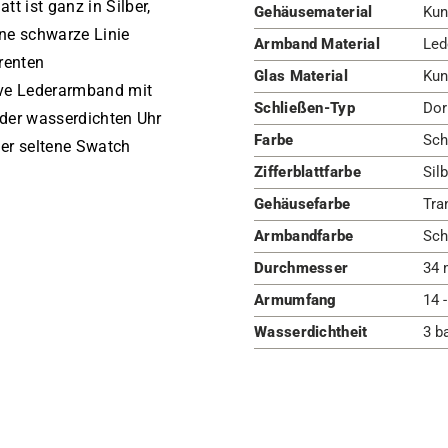
t ist ganz in Silber,
Gehäusematerial
Kun
ane schwarze Linie
Armband Material
Led
renten
Glas Material
Kun
ive Lederarmband mit
Schließen-Typ
Dor
n der wasserdichten Uhr
Farbe
Sch
er seltene Swatch
Zifferblattfarbe
Silb
Gehäusefarbe
Tra
Armbandfarbe
Sch
Durchmesser
34 
Armumfang
14 
Wasserdichtheit
3 b