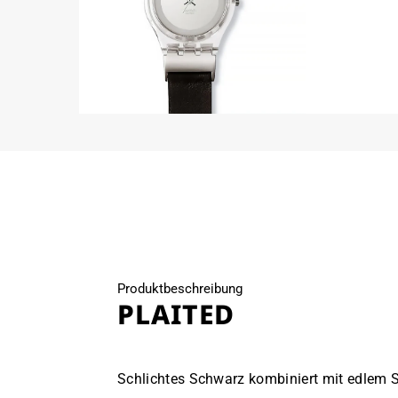
Medien
Medien
2
3
in
in
Modal
Modal
öffnen
öffnen
Produktbeschreibung
PLAITED
Schlichtes Schwarz kombiniert mit edlem S