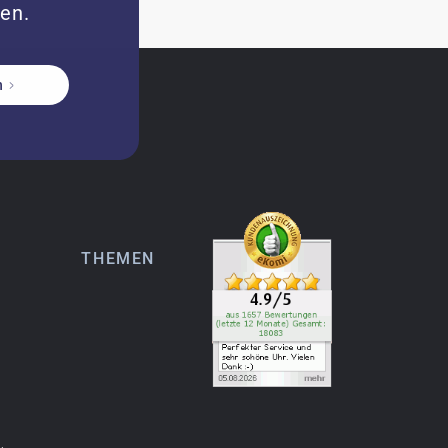
zen.
n
THEMEN