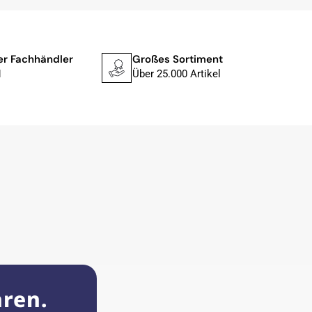
ler Fachhändler
Großes Sortiment
Schne
1
Über 25.000 Artikel
In 1–
hren.