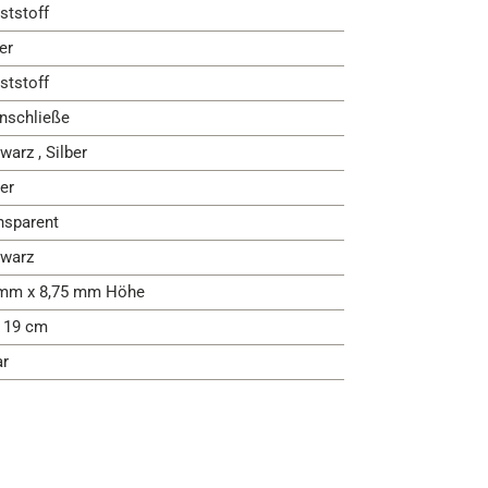
ststoff
er
ststoff
nschließe
warz , Silber
er
nsparent
warz
mm x 8,75 mm Höhe
- 19 cm
ar