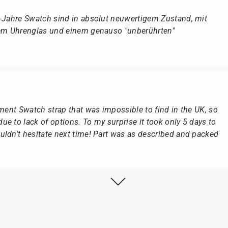
r-Jahre Swatch sind in absolut neuwertigem Zustand, mit
dem Uhrenglas und einem genauso "unberührten"
ement Swatch strap that was impossible to find in the UK, so
e to lack of options. To my surprise it took only 5 days to
ldn't hesitate next time! Part was as described and packed
lstmöglich, nach Eingang der Vorauszahlung.