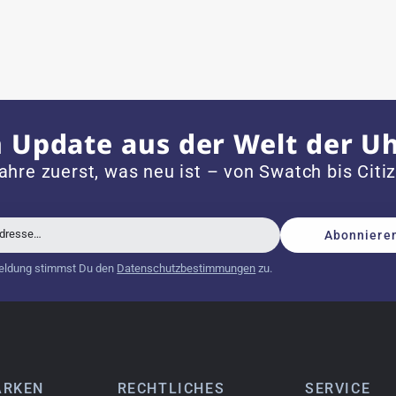
 mit neuer Batterie und korrekt eingestellter Uhrzeit an,
 Update aus der Welt der U
dem Jahr 1996 ist
ahre zuerst, was neu ist – von Swatch bis Citi
Adresse…
Abonniere
schöne Uhr. Vielen Dank :-)
eldung stimmst Du den
Datenschutzbestimmungen
zu.
tch from 2003 is really a time capsule! Very satisfied to find
ARKEN
RECHTLICHES
SERVICE
you!