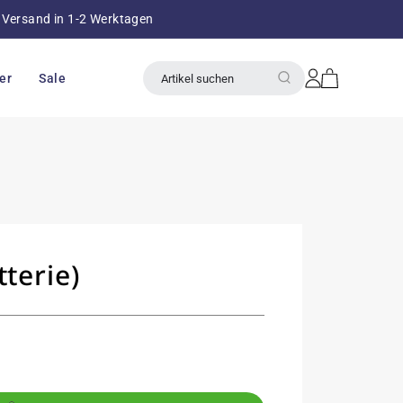
Versand in 1-2 Werktagen
über 8
Einloggen
Warenkorb
er
Sale
Artikel suchen
terie)