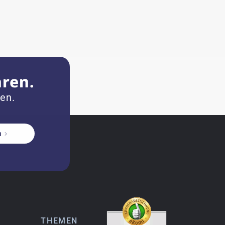
hren.
zen.
n
THEMEN