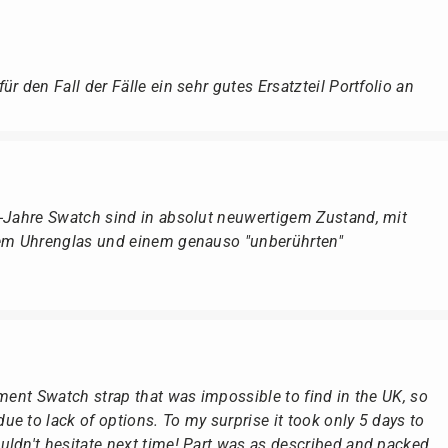
r den Fall der Fälle ein sehr gutes Ersatzteil Portfolio an
r-Jahre Swatch sind in absolut neuwertigem Zustand, mit
dem Uhrenglas und einem genauso "unberührten"
ement Swatch strap that was impossible to find in the UK, so
e to lack of options. To my surprise it took only 5 days to
ldn't hesitate next time! Part was as described and packed