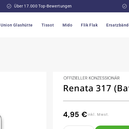
Über 17.000 Top-Bewertungen
Union Glashütte
Tissot
Mido
Flik Flak
Ersatzbänd
Renata 317 (Bat
4,95 €
Normaler
inkl. Mwst.
Preis