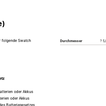
e)
ür folgende Swatch
Durchmesser
? 5
etz
tterien oder Akkus
terien oder Akkus
 des Batteriegesetzes