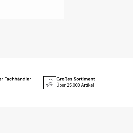
ler Fachhändler
Großes Sortiment
Schne
1
Über 25.000 Artikel
In 1–