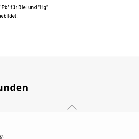
Pb" für Blei und "Hg"
ebildet.
Kunden
g,