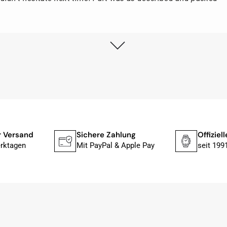
lstmöglich, nach Eingang der Vorauszahlung.
, dass die Uhr von Citizen nicht in der üblichen schwarzen
rn mit der gelben Taucherflasche.
Uhren von Citizen, Union Glashütte, Mido, Swatch oder
r Versand
Sichere Zahlung
Offiziel
fessionelle Arbeit und tollen Service extrem weiter empfehlen.
rktagen
Mit PayPal & Apple Pay
seit 199
ch bei Sonderwünschen; wurde umgehend und