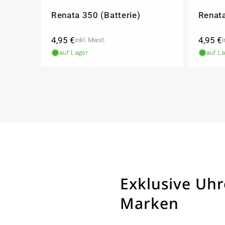
Renata 350 (Batterie)
Renata
Normaler
Norma
4,95 €
4,95 €
inkl. Mwst.
i
Preis
Preis
auf Lager
auf L
Exklusive Uh
Marken