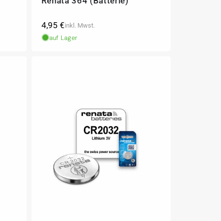
Renata 364 (Batterie)
Normaler
4,95 €
inkl. Mwst.
Preis
auf Lager