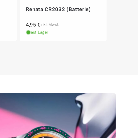
Renata CR2032 (Batterie)
Normaler
4,95 €
inkl. Mwst.
Preis
auf Lager