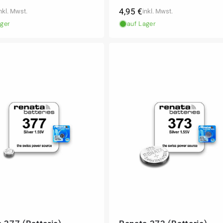
ler
Normaler
4,95 €
nkl. Mwst.
inkl. Mwst.
Preis
ager
auf Lager