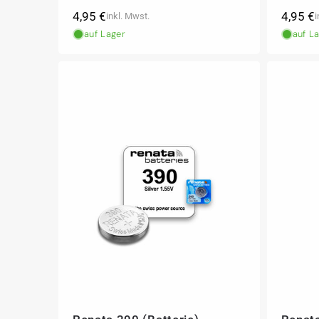
Normaler
Norma
4,95 €
4,95 €
inkl. Mwst.
i
Preis
Preis
auf Lager
auf L