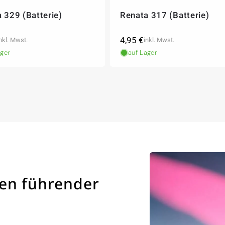
 329 (Batterie)
Renata 317 (Batterie)
ler
Normaler
4,95 €
nkl. Mwst.
inkl. Mwst.
Preis
ager
auf Lager
ren führender