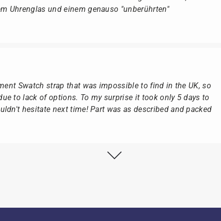
dem Uhrenglas und einem genauso "unberührten"
ement Swatch strap that was impossible to find in the UK, so
e to lack of options. To my surprise it took only 5 days to
ldn't hesitate next time! Part was as described and packed
lstmöglich, nach Eingang der Vorauszahlung.
, dass die Uhr von Citizen nicht in der üblichen schwarzen
rn mit der gelben Taucherflasche.