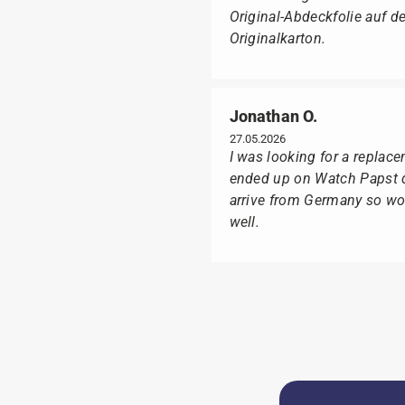
Original-Abdeckfolie auf 
Originalkarton.
Jonathan O.
27.05.2026
I was looking for a replac
ended up on Watch Papst du
arrive from Germany so wou
well.
Suntka M.
09.02.2026
Lieferung erfolgte schnel
Ganz besonders freute mich
Box geliefert wurde, sonde