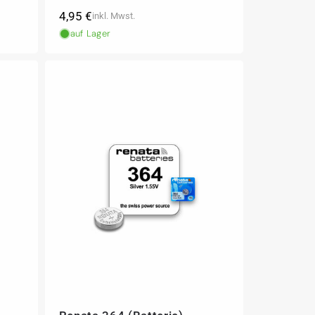
Normaler
4,95 €
inkl. Mwst.
Preis
auf Lager