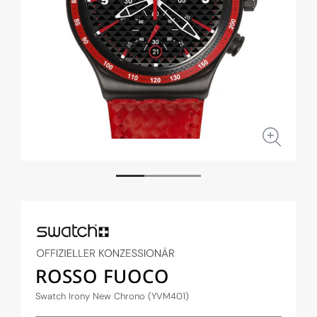
Medien
Medi
1
2
in
in
Modal
Moda
öffnen
öffne
ROSSO FUOCO
Swatch Irony New Chrono (YVM401)