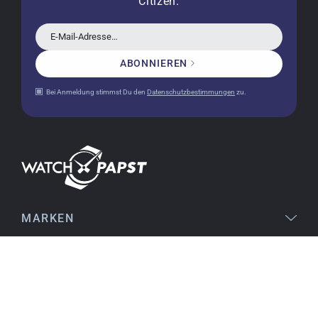
Citizen.
Ich komme aus den USA (Buffalo, NY) und habe
bereits mehrere Uhren bei watchpapst gekauft.
E-Mail-Adresse…
Sehr empfehlenswert!
ABONNIEREN
Bei Anmeldung stimmst Du den
Datenschutzbestimmungen
zu.
Christine J.
14.02.2026
Die Lieferung war superschnell und die Uhr
einwandfrei. Auch die Verpackung war sehr gut.
Ich bin sehr zufrieden, jederzeit wieder!
MARKEN
Stefan S.
16.02.2026
gut auffindbar im Netz, stichhaltige
RECHTLICHES
Informationen an den Produkten, einfache
Orientierung beim Kauf, sofortiger Versand,
SERVICE
alles ausgezeichnet