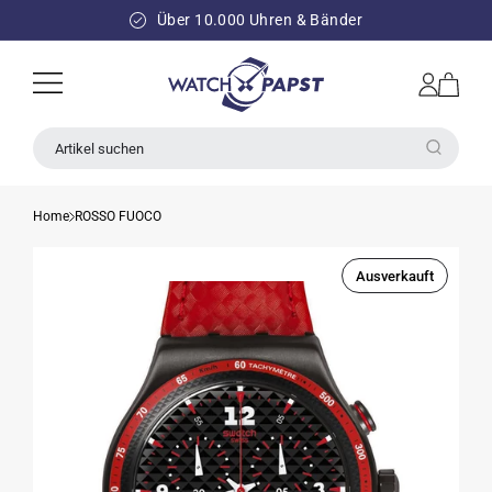
DIREKT
ZUM
Über 10.000 Uhren & Bänder
INHALT
Einloggen
Warenkorb
Artikel suchen
Home
ROSSO FUOCO
Ausverkauft