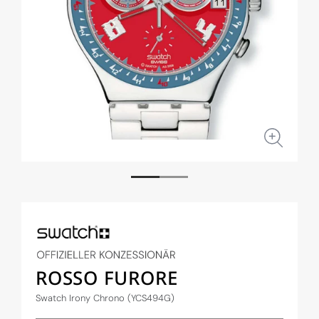
Medien
Medi
1
2
in
in
Modal
Moda
öffnen
öffne
ROSSO FURORE
Swatch Irony Chrono (YCS494G)