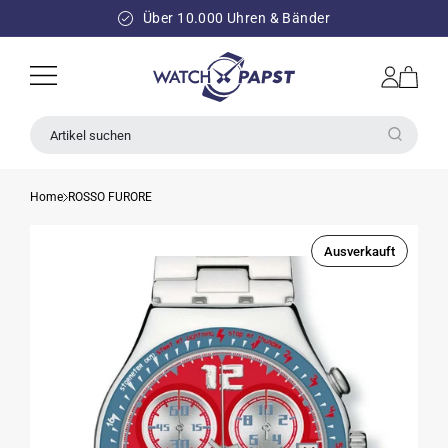
DIREKT
ZUM
Über 10.000 Uhren & Bänder
INHALT
Einloggen
Warenkorb
Artikel suchen
Home
ROSSO FURORE
Ausverkauft