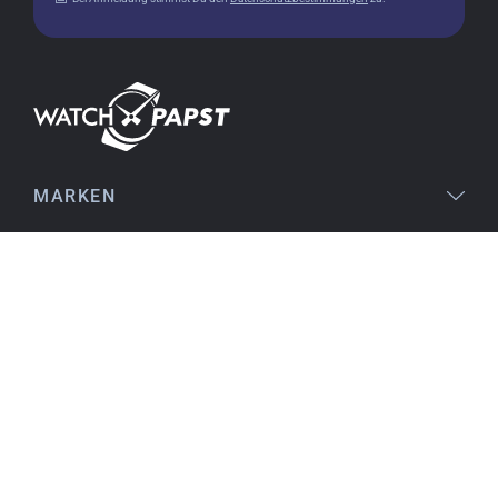
Christine J.
14.02.2026
Die Lieferung war superschnell und die Uhr
einwandfrei. Auch die Verpackung war sehr gut.
Ich bin sehr zufrieden, jederzeit wieder!
MARKEN
Stefan S.
16.02.2026
RECHTLICHES
gut auffindbar im Netz, stichhaltige
Informationen an den Produkten, einfache
Orientierung beim Kauf, sofortiger Versand,
SERVICE
alles ausgezeichnet
THEMEN
KONTAKT
Birgit S.
15.02.2026
Wie bisher auch immer SEHR ZUFRIEDEN !! da
ist nichts besser zu machen, ist alles prima !