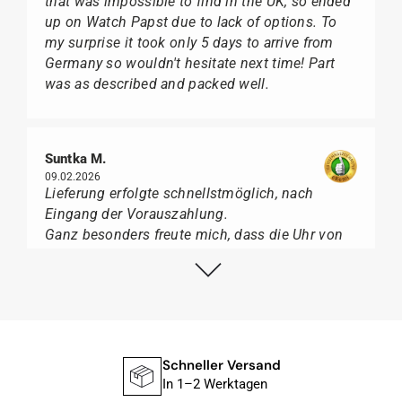
that was impossible to find in the UK, so ended
up on Watch Papst due to lack of options. To
my surprise it took only 5 days to arrive from
Germany so wouldn't hesitate next time! Part
was as described and packed well.
Suntka M.
09.02.2026
Lieferung erfolgte schnellstmöglich, nach
Eingang der Vorauszahlung.
Ganz besonders freute mich, dass die Uhr von
Citizen nicht in der üblichen schwarzen Box
geliefert wurde, sondern mit der gelben
Taucherflasche.
Ich kann Watch Papst, wer Uhren von Citizen,
Union Glashütte, Mido, Swatch oder Tissot liebt,
für seine professionelle Arbeit und tollen
Schneller Versand
Service extrem weiter empfehlen.
In 1–2 Werktagen