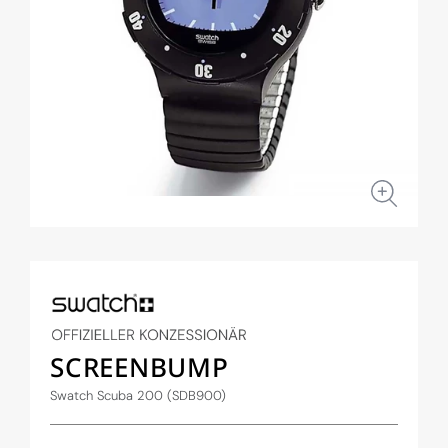
Medien
1
in
Modal
öffnen
SCREENBUMP
Swatch Scuba 200 (SDB900)