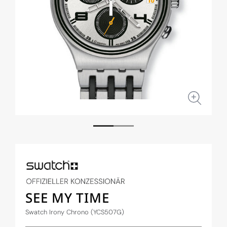
Medien
Medi
1
2
in
in
Modal
Moda
öffnen
öffne
SEE MY TIME
Swatch Irony Chrono (YCS507G)