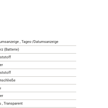
umsanzeige , Tages-/Datumsanzeige
rz (Batterie)
ststoff
er
ststoff
nschließe
u
er
u , Transparent