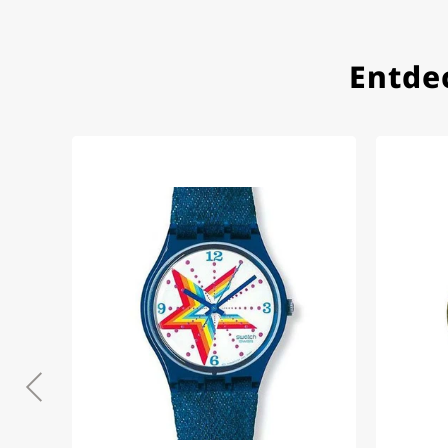
verständlich informiert.
Kauf zu empfehlen
Entde
Eva M.
14.02.2026
Alles perfekt - die Uhr kam
obwohl sie ein Relikt aus 
Jessica E.
18.02.2026
Perfekter Service und sehr 
Bogdan B.
14.02.2026