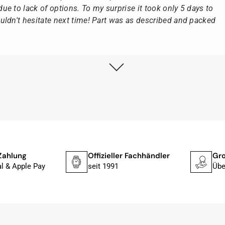
e to lack of options. To my surprise it took only 5 days to
ldn't hesitate next time! Part was as described and packed
lstmöglich, nach Eingang der Vorauszahlung.
, dass die Uhr von Citizen nicht in der üblichen schwarzen
rn mit der gelben Taucherflasche.
Uhren von Citizen, Union Glashütte, Mido, Swatch oder
Zahlung
Offizieller Fachhändler
Gro
fessionelle Arbeit und tollen Service extrem weiter empfehlen.
l & Apple Pay
seit 1991
Übe
ch bei Sonderwünschen; wurde umgehend und