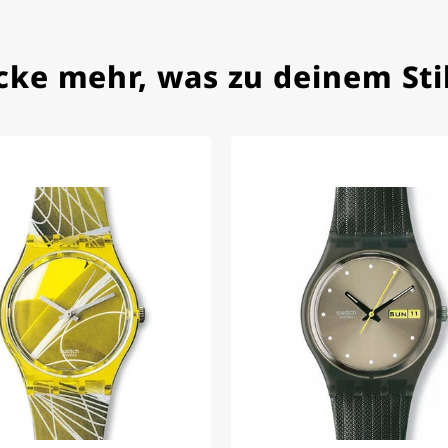
cke mehr, was zu deinem Stil
 mit neuer Batterie und korrekt eingestellter Uhrzeit an,
dem Jahr 1996 ist
schöne Uhr. Vielen Dank :-)