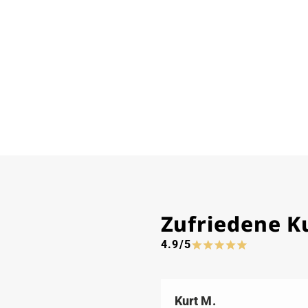
Zufriedene 
4.9/5
Kurt M.