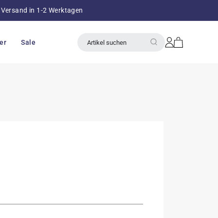
Versand in 1-2 Werktagen
über 8
Einloggen
Warenkorb
er
Sale
Artikel suchen