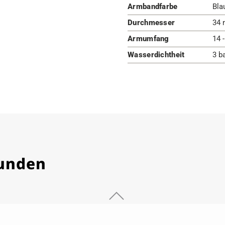
Armbandfarbe
Bla
Durchmesser
34 
Armumfang
14 
Wasserdichtheit
3 b
Kunden