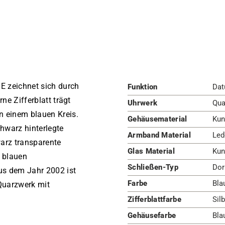
E zeichnet sich durch
Funktion
Dat
rne Zifferblatt trägt
Uhrwerk
Qua
n einem blauen Kreis.
Gehäusematerial
Kun
chwarz hinterlegte
Armband Material
Led
arz transparente
Glas Material
Kun
 blauen
Schließen-Typ
Dor
us dem Jahr 2002 ist
Farbe
Bla
Quarzwerk mit
Zifferblattfarbe
Silb
Gehäusefarbe
Bla