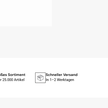
ßes Sortiment
Schneller Versand
Siche
r 25.000 Artikel
In 1–2 Werktagen
Mit P