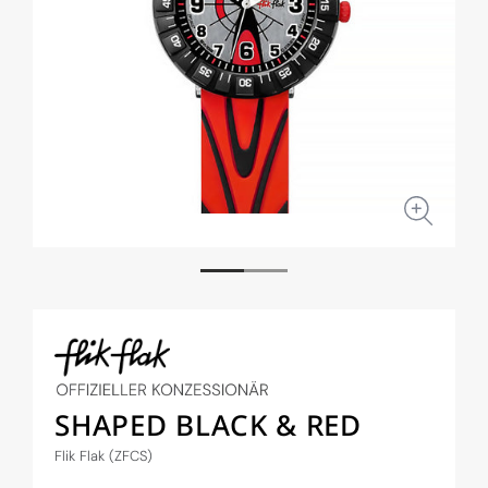
Medien
Medi
1
2
in
in
Modal
Moda
öffnen
öffne
SHAPED BLACK & RED
Flik Flak (ZFCS)