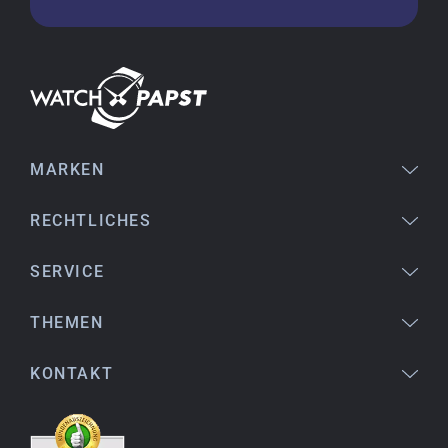
Jessica E.
18.02.2026
Perfekter Service und sehr schöne Uhr. Vielen
Dank :-)
MARKEN
Bogdan B.
14.02.2026
To find a new in the box watch from 2003 is
RECHTLICHES
really a time capsule! Very satisfied to find such
a great shop! Thank you!
SERVICE
THEMEN
Joshua L.
18.02.2026
KONTAKT
Ich komme aus den USA (Buffalo, NY) und habe
bereits mehrere Uhren bei watchpapst gekauft.
Sehr empfehlenswert!