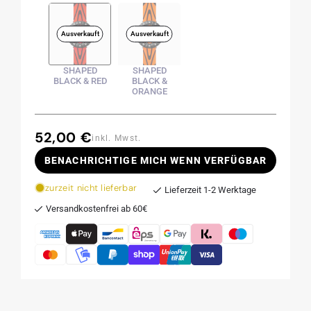
Ausverkauft
Ausverkauft
SHAPED
SHAPED
BLACK & RED
BLACK &
ORANGE
52,00 €
Normaler
inkl. Mwst.
Preis
BENACHRICHTIGE MICH WENN VERFÜGBAR
zurzeit nicht lieferbar
Lieferzeit 1-2 Werktage
Versandkostenfrei ab 60€