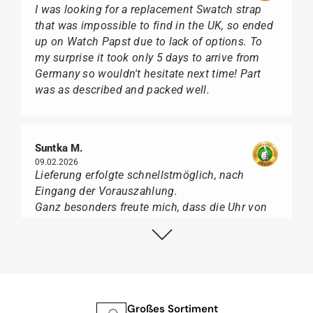
I was looking for a replacement Swatch strap
that was impossible to find in the UK, so ended
up on Watch Papst due to lack of options. To
my surprise it took only 5 days to arrive from
Germany so wouldn't hesitate next time! Part
was as described and packed well.
Suntka M.
09.02.2026
Lieferung erfolgte schnellstmöglich, nach
Eingang der Vorauszahlung.
Ganz besonders freute mich, dass die Uhr von
Citizen nicht in der üblichen schwarzen Box
geliefert wurde, sondern mit der gelben
Taucherflasche.
Ich kann Watch Papst, wer Uhren von Citizen,
Union Glashütte, Mido, Swatch oder Tissot liebt,
für seine professionelle Arbeit und tollen
Großes Sortiment