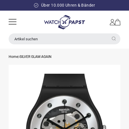
DIREKT
ZUM
Über 10.000 Uhren & Bänder
INHALT
Einloggen
Warenkorb
Artikel suchen
Home
SILVER GLAM AGAIN