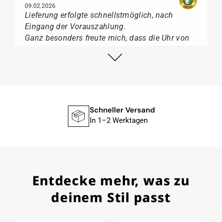
09.02.2026
Lieferung erfolgte schnellstmöglich, nach
Eingang der Vorauszahlung.
Ganz besonders freute mich, dass die Uhr von
Citizen nicht in der üblichen schwarzen Box
geliefert wurde, sondern mit der gelben
Taucherflasche.
Ich kann Watch Papst, wer Uhren von Citizen,
Union Glashütte, Mido, Swatch oder Tissot liebt,
für seine professionelle Arbeit und tollen
Schneller Versand
Service extrem weiter empfehlen.
In 1–2 Werktagen
Herbert B.
Entdecke mehr, was zu
11.02.2026
Sehr entgegenkommend auch bei
deinem Stil passt
Sonderwünschen; wurde umgehend und
verständlich informiert.