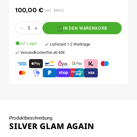
100,00 €
Normaler
inkl. Mwst.
Preis
Anzahl
IN DEN WARENKORB
Verringere
Erhöhe
die
die
Menge
Menge
auf Lager
Lieferzeit 1-2 Werktage
für
für
Versandkostenfrei ab 60€
SILVER
SILVER
GLAM
GLAM
AGAIN
AGAIN
Produktbeschreibung
SILVER GLAM AGAIN