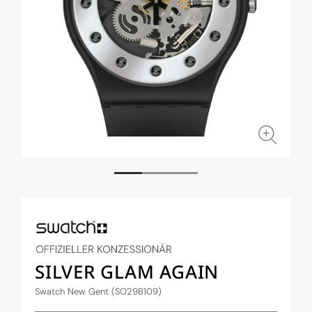
Medien
Medi
1
2
in
in
Modal
Moda
öffnen
öffne
SILVER GLAM AGAIN
Swatch New Gent (SO29B109)