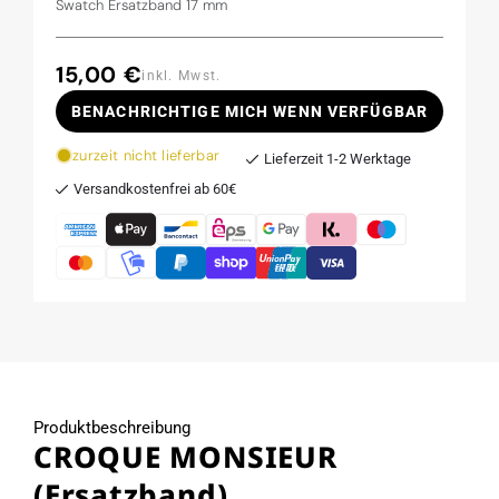
Swatch Ersatzband 17 mm
15,00 €
Normaler
inkl. Mwst.
Preis
BENACHRICHTIGE MICH WENN VERFÜGBAR
zurzeit nicht lieferbar
Lieferzeit 1-2 Werktage
Versandkostenfrei ab 60€
Produktbeschreibung
CROQUE MONSIEUR
(Ersatzband)