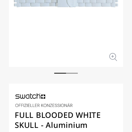
Medien
Medi
1
2
in
in
Modal
Moda
öffnen
öffne
FULL BLOODED WHITE
SKULL - Aluminium