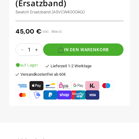
(Ersatzband)
Swatch Ersatzband (ASVCW4000AG)
45,00 €
Normaler
inkl. Mwst.
Preis
Anzahl
IN DEN WARENKORB
Verringere
Erhöhe
die
die
Menge
Menge
auf Lager
Lieferzeit 1-2 Werktage
für
für
Versandkostenfrei ab 60€
FULL
FULL
BLOODED
BLOODED
WHITE
WHITE
SKULL
SKULL
-
-
Aluminium
Aluminium
(Ersatzband)
(Ersatzband)