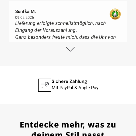
Suntka M.
09.02.2026
Lieferung erfolgte schnellstmöglich, nach
Eingang der Vorauszahlung.
Ganz besonders freute mich, dass die Uhr von
Citizen nicht in der üblichen schwarzen Box
geliefert wurde, sondern mit der gelben
Taucherflasche.
Ich kann Watch Papst, wer Uhren von Citizen,
Union Glashütte, Mido, Swatch oder Tissot liebt,
für seine professionelle Arbeit und tollen
Sichere Zahlung
Service extrem weiter empfehlen.
Mit PayPal & Apple Pay
Herbert B.
Entdecke mehr, was zu
11.02.2026
Sehr entgegenkommend auch bei
deinem Stil passt