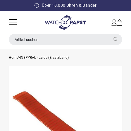
DIREKT
ZUM
Über 10.000 Uhren & Bänder
INHALT
Einloggen
Warenkorb
Artikel suchen
Home
INSPYRAL - Large (Ersatzband)