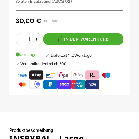
Swatch Ersatzband (ASCG102)
30,00 €
Normaler
inkl. Mwst.
Preis
Anzahl
IN DEN WARENKORB
Verringere
Erhöhe
die
die
Menge
Menge
auf Lager
Lieferzeit 1-2 Werktage
für
für
Versandkostenfrei ab 60€
INSPYRAL
INSPYRAL
-
-
Large
Large
(Ersatzband)
(Ersatzband)
Produktbeschreibung
INSPYRAL - Large