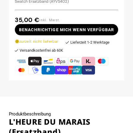
Swatch Ersatzband (AYVS402)
35,00 €
Normaler
inkl. Mwst.
Preis
BENACHRICHTIGE MICH WENN VERFÜGBAR
zurzeit nicht lieferbar
Lieferzeit 1-2 Werktage
Versandkostenfrei ab 60€
Produktbeschreibung
L'HEURE DU MARAIS
(Ersatzband)