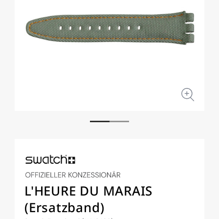
Medien
Medi
1
2
in
in
Modal
Moda
öffnen
öffne
L'HEURE DU MARAIS
(Ersatzband)