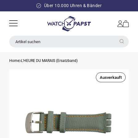
DIREKT
ZUM
Über 10.000 Uhren & Bänder
INHALT
Einloggen
Warenkorb
Artikel suchen
Home
L'HEURE DU MARAIS (Ersatzband)
Ausverkauft