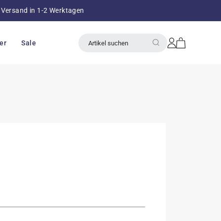
Versand in 1-2 Werktagen
über 8
Einloggen
Warenkorb
er
Sale
Artikel suchen