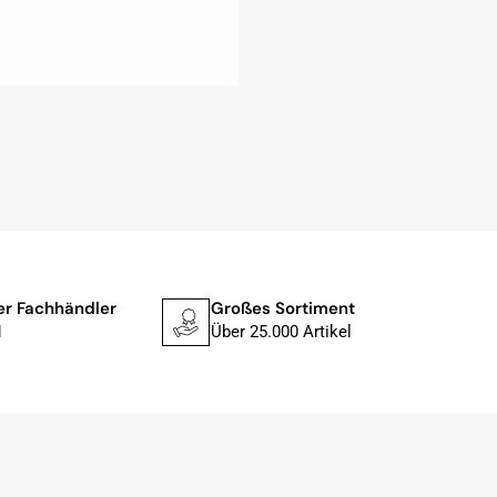
ler Fachhändler
Großes Sortiment
Schne
1
Über 25.000 Artikel
In 1–