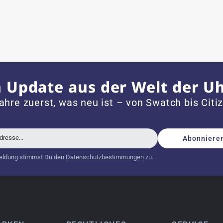
 mit neuer Batterie und korrekt eingestellter Uhrzeit an,
 Update aus der Welt der U
dem Jahr 1996 ist
ahre zuerst, was neu ist – von Swatch bis Citi
Adresse…
Abonniere
schöne Uhr. Vielen Dank :-)
eldung stimmst Du den
Datenschutzbestimmungen
zu.
tch from 2003 is really a time capsule! Very satisfied to find