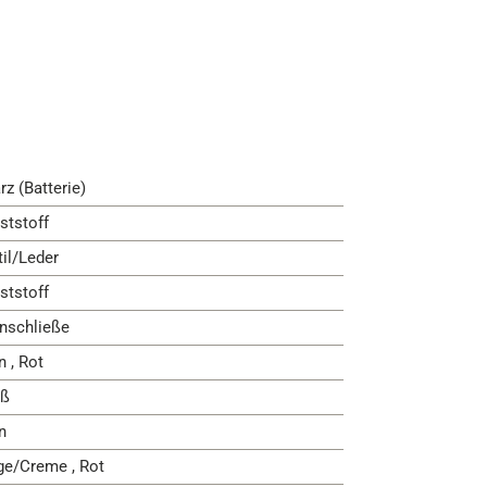
rz (Batterie)
ststoff
til/Leder
ststoff
nschließe
n , Rot
ß
n
ge/Creme , Rot