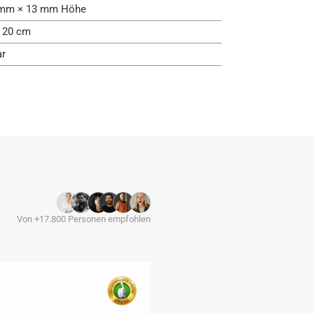
mm × 13 mm Höhe
- 20 cm
ar
Von +17.800 Personen empfohlen