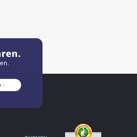
hren.
zen.
n