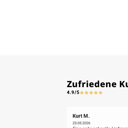
Zufriedene 
4.9/5
Kurt M.
23.05.2026