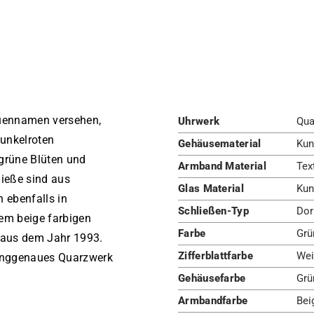
uennamen versehen,
Uhrwerk
Qua
dunkelroten
Gehäusematerial
Kun
lgrüne Blüten und
Armband Material
Tex
ließe sind aus
Glas Material
Kun
h ebenfalls in
Schließen-Typ
Dor
dem beige farbigen
Farbe
Grü
t aus dem Jahr 1993.
Zifferblattfarbe
Wei
ganggenaues Quarzwerk
Gehäusefarbe
Grü
Armbandfarbe
Bei