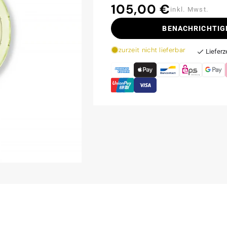
105,00 €
Normaler
inkl. Mwst.
Preis
BENACHRICHTIG
zurzeit nicht lieferbar
Lieferz