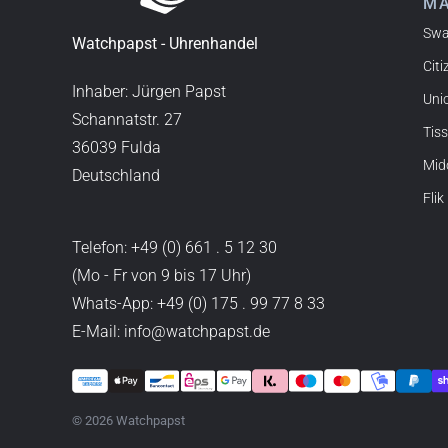
M
such a great shop! Thank 
Swa
Watchpapst - Uhrenhandel
Citi
Joshua L.
Inhaber: Jürgen Papst
Uni
18.02.2026
Schannatstr. 27
Tis
Ich komme aus den USA (Bu
36039 Fulda
gekauft. Sehr empfehlensw
Mid
Deutschland
Flik
Christine J.
Telefon:
+49 (0) 661 . 5 12 30
14.02.2026
(Mo - Fr von 9 bis 17 Uhr)
Die Lieferung war supersch
Whats-App:
+49 (0) 175 . 99 77 8 33
gut. Ich bin sehr zufrieden,
E-Mail: info@watchpapst.de
Stefan S.
© 2026 Watchpapst
16.02.2026
gut auffindbar im Netz, st