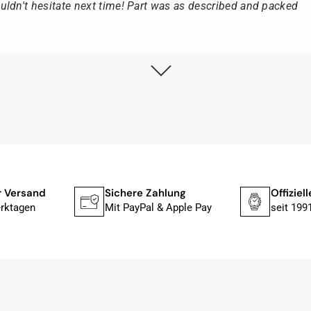
ldn't hesitate next time! Part was as described and packed
lstmöglich, nach Eingang der Vorauszahlung.
, dass die Uhr von Citizen nicht in der üblichen schwarzen
rn mit der gelben Taucherflasche.
Uhren von Citizen, Union Glashütte, Mido, Swatch oder
r Versand
Sichere Zahlung
Offiziel
fessionelle Arbeit und tollen Service extrem weiter empfehlen.
rktagen
Mit PayPal & Apple Pay
seit 199
ch bei Sonderwünschen; wurde umgehend und