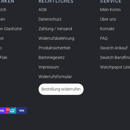
ARKEN
RECHTLICHES
SERVICE
you!
tch
AGB
Mein Konto
zen
Datenschutz
Über uns
on Glashütte
Zahlung / Versand
Kontakt
sot
Widerrufsbelehrung
FAQ
ffalo, NY) und habe bereits mehrere Uhren bei watchpapst
ert!
o
Produktsicherheit
Swatch Ankauf
 Flak
Batteriegesetz
Swatch Bandfin
Impressum
Watchpapst Lex
Widerrufsformular
nell und die Uhr einwandfrei. Auch die Verpackung war sehr
Bestellung widerrufen
 jederzeit wieder!
ichhaltige Informationen an den Produkten, einfache