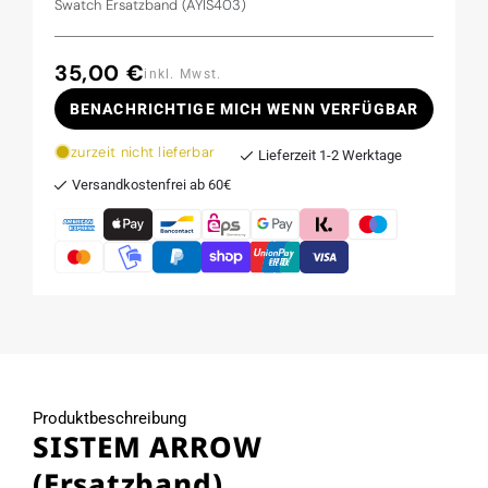
Swatch Ersatzband (AYIS403)
35,00 €
Normaler
inkl. Mwst.
Preis
BENACHRICHTIGE MICH WENN VERFÜGBAR
zurzeit nicht lieferbar
Lieferzeit 1-2 Werktage
Versandkostenfrei ab 60€
Produktbeschreibung
SISTEM ARROW
(Ersatzband)