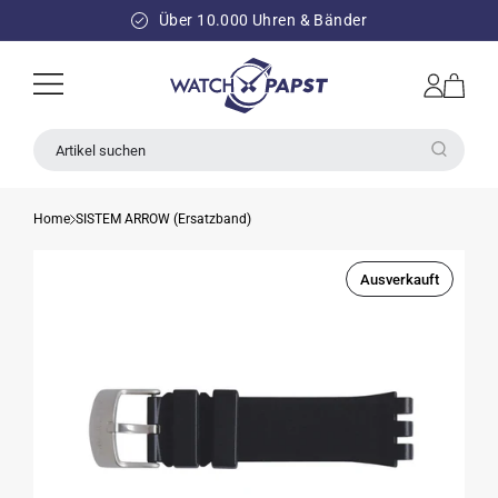
DIREKT
ZUM
Über 10.000 Uhren & Bänder
INHALT
Einloggen
Warenkorb
Artikel suchen
Home
SISTEM ARROW (Ersatzband)
Ausverkauft