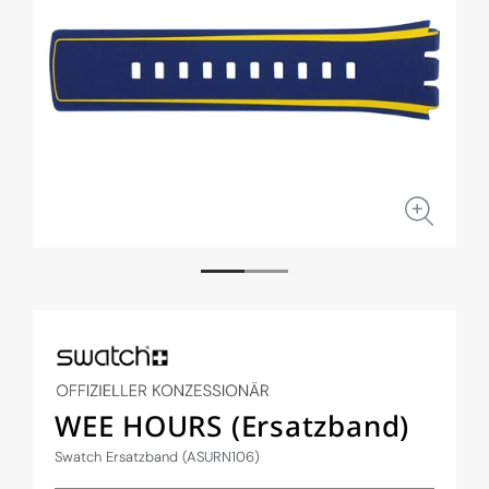
Medien
Medi
1
2
in
in
Modal
Moda
öffnen
öffne
WEE HOURS (Ersatzband)
Swatch Ersatzband (ASURN106)