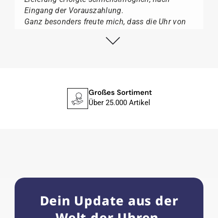
Eingang der Vorauszahlung.
Ganz besonders freute mich, dass die Uhr von
Citizen nicht in der üblichen schwarzen Box
geliefert wurde, sondern mit der gelben
Taucherflasche.
Ich kann Watch Papst, wer Uhren von Citizen,
Union Glashütte, Mido, Swatch oder Tissot liebt,
für seine professionelle Arbeit und tollen
Großes Sortiment
Service extrem weiter empfehlen.
Über 25.000 Artikel
Herbert B.
11.02.2026
Sehr entgegenkommend auch bei
Sonderwünschen; wurde umgehend und
verständlich informiert.
Dein Update aus der
Kauf zu empfehlen
Welt der Uhren.