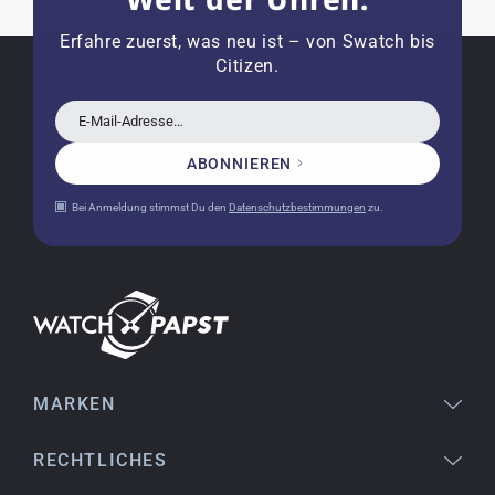
Erfahre zuerst, was neu ist – von Swatch bis
Eva M.
Citizen.
14.02.2026
Alles perfekt - die Uhr kam mit neuer Batterie
E-Mail-Adresse…
und korrekt eingestellter Uhrzeit an, obwohl sie
ein Relikt aus dem Jahr 1996 ist
ABONNIEREN
Bei Anmeldung stimmst Du den
Datenschutzbestimmungen
zu.
Jessica E.
18.02.2026
Perfekter Service und sehr schöne Uhr. Vielen
Dank :-)
MARKEN
Bogdan B.
14.02.2026
To find a new in the box watch from 2003 is
RECHTLICHES
really a time capsule! Very satisfied to find such