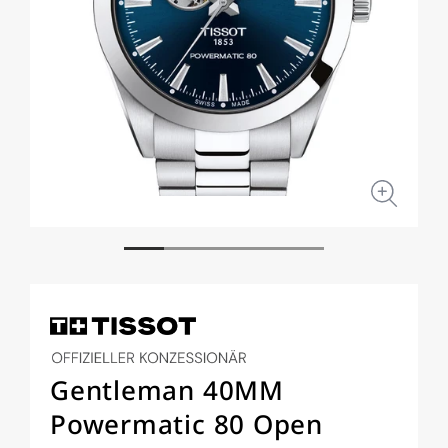
Medien
Medi
1
2
in
in
Modal
Moda
öffnen
öffne
Gentleman 40MM
Powermatic 80 Open