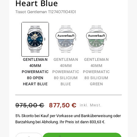
Heart Blue
Tissot Gentleman T1274071104101
Ausverkauft
Ausverkauft
GENTLEMAN
GENTLEMAN
GENTLEMAN
40MM
40MM
40MM
POWERMATIC
POWERMATIC
POWERMATIC
80 OPEN
80 SILICIUM
80 SILICIUM
HEART BLUE
BLUE
GREEN
975,00 €
877,50 €
Normaler
Verkaufspreis
inkl. Mwst.
Preis
5% Skonto bei Kauf per Vorkasse und Banküberweisung oder
Barzahlung bei Abholung. Ihr Preis ist dann 833,63 €.
Anzahl