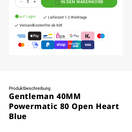
IN DEN WARENKORB
Verringere
Erhöhe
die
die
Menge
Menge
auf Lager
Lieferzeit 1-2 Werktage
für
für
Versandkostenfrei ab 60€
Gentleman
Gentleman
40MM
40MM
Powermatic
Powermatic
80
80
Open
Open
Heart
Heart
Blue
Blue
Produktbeschreibung
Gentleman 40MM
Powermatic 80 Open Heart
Blue