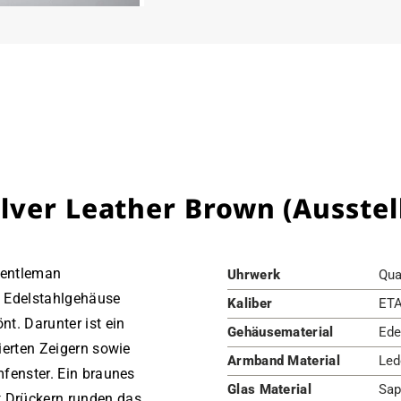
ver Leather Brown (Ausstel
 Gentleman
Uhrwerk
Qua
e Edelstahlgehäuse
Kaliber
ETA
t. Darunter ist ein
Gehäusematerial
Ede
lierten Zeigern sowie
Armband Material
Led
mfenster. Ein braunes
Glas Material
Sap
t Drückern runden das