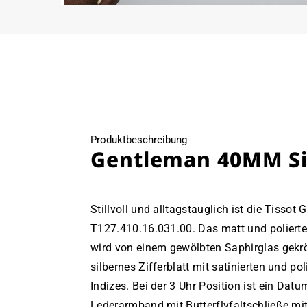
Medien
6
in
Modal
öffnen
Produktbeschreibung
Gentleman 40MM Sil
Stillvoll und alltagstauglich ist die Tissot
T127.410.16.031.00. Das matt und poliert
wird von einem gewölbten Saphirglas gekrön
silbernes Zifferblatt mit satinierten und po
Indizes. Bei der 3 Uhr Position ist ein Datu
Lederarmband mit Butterflyfaltschließe mi