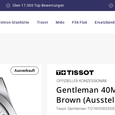
Über 17.000 Top-Bewertungen
Union Glashütte
Tissot
Mido
Flik Flak
Ersatzbänd
)
Ausverkauft
Gentleman 40M
Brown (Ausstel
Tissot Gentleman T127410160310