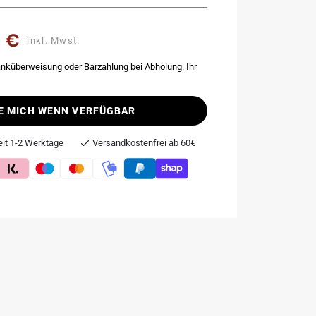
 €
reis
inkl. Mwst.
nküberweisung oder Barzahlung bei Abholung. Ihr
E MICH WENN VERFÜGBAR
eit 1-2 Werktage
Versandkostenfrei ab 60€