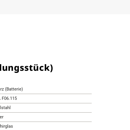
lungsstück)
rz (Batterie)
 F06.115
lstahl
er
hirglas