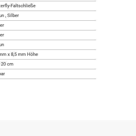
terfly-Faltschließe
n , Silber
er
er
un
mm x 8,5 mm Höhe
- 20 cm
bar