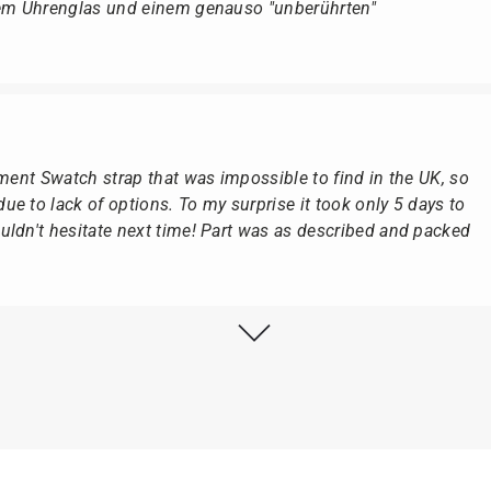
dem Uhrenglas und einem genauso "unberührten"
ement Swatch strap that was impossible to find in the UK, so
e to lack of options. To my surprise it took only 5 days to
ldn't hesitate next time! Part was as described and packed
lstmöglich, nach Eingang der Vorauszahlung.
, dass die Uhr von Citizen nicht in der üblichen schwarzen
rn mit der gelben Taucherflasche.