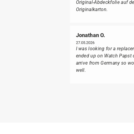
Original-Abdeckfolie auf 
Originalkarton.
Jonathan O.
27.05.2026
I was looking for a replac
ended up on Watch Papst du
arrive from Germany so wou
well.
Suntka M.
09.02.2026
Lieferung erfolgte schnel
Ganz besonders freute mich
Box geliefert wurde, sonde