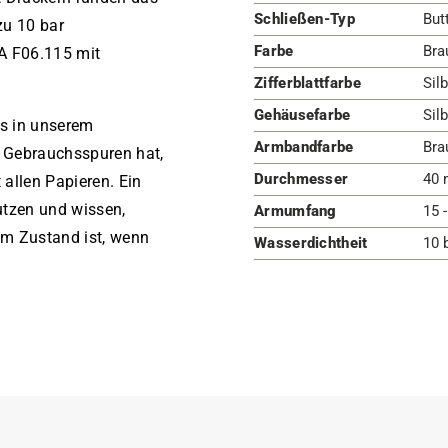
Schließen-Typ
But
zu 10 bar
Farbe
Brau
TA F06.115 mit
Zifferblattfarbe
Silb
Gehäusefarbe
Silb
es in unserem
Armbandfarbe
Bra
 Gebrauchsspuren hat,
Durchmesser
40 
 allen Papieren. Ein
utzen und wissen,
Armumfang
15 
em Zustand ist, wenn
Wasserdichtheit
10 