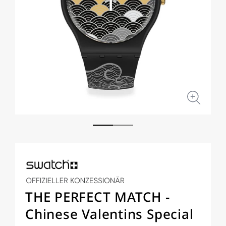
Medien
Medi
1
2
in
in
Modal
Moda
öffnen
öffne
THE PERFECT MATCH -
Chinese Valentins Special