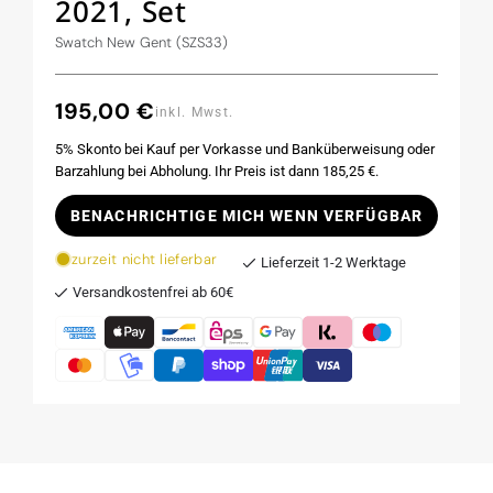
2021, Set
Swatch New Gent (SZS33)
195,00 €
Normaler
inkl. Mwst.
Preis
5% Skonto bei Kauf per Vorkasse und Banküberweisung oder
Barzahlung bei Abholung. Ihr Preis ist dann 185,25 €.
BENACHRICHTIGE MICH WENN VERFÜGBAR
zurzeit nicht lieferbar
Lieferzeit 1-2 Werktage
Versandkostenfrei ab 60€