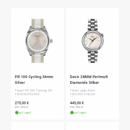
PR 100 Cycling 34mm
Desir 28MM Perlmutt
Silver
Diamonds Silber
Tissot PR 100 Cycling 34
Tissot Lady Desir
T1502101703700
T152.010.11.116.00
Normaler
Normaler
275,00 €
445,00 €
Preis
Preis
inkl. Mwst.
inkl. Mwst.
auf Lager
auf Lager