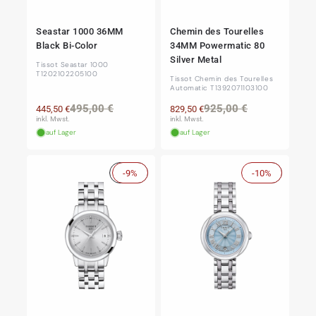
Seastar 1000 36MM
Chemin des Tourelles
Black Bi-Color
34MM Powermatic 80
Silver Metal
Tissot Seastar 1000
T1202102205100
Tissot Chemin des Tourelles
Automatic T1392071103100
Normaler
Verkaufspreis
Normaler
Verkaufspre
495,00 €
925,00 €
445,50 €
829,50 €
Preis
Preis
inkl. Mwst.
inkl. Mwst.
auf Lager
auf Lager
Sale
-9%
-10%
Sale