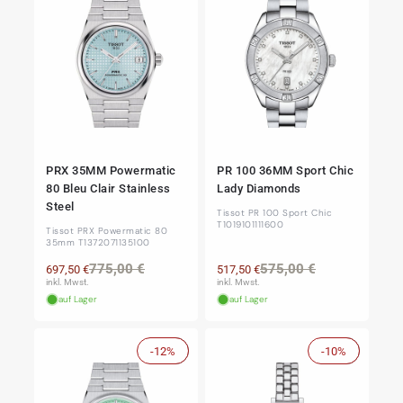
PRX 35MM Powermatic
PR 100 36MM Sport Chic
80 Bleu Clair Stainless
Lady Diamonds
Steel
Tissot PR 100 Sport Chic
T1019101111600
Tissot PRX Powermatic 80
35mm T1372071135100
Normaler
Verkaufspreis
Normaler
Verkaufspre
775,00 €
575,00 €
697,50 €
517,50 €
Preis
Preis
inkl. Mwst.
inkl. Mwst.
auf Lager
auf Lager
-12%
Sale
-10%
Sale