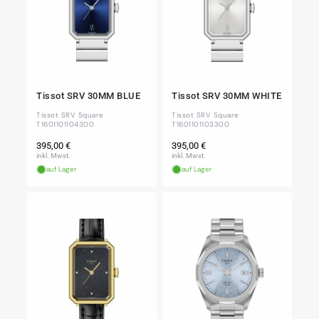
Tissot SRV 30MM BLUE
Tissot SRV 30MM WHITE
Tissot SRV Square
Tissot SRV Square
T1601101104300
T1601101103300
Normaler
Normaler
395,00 €
395,00 €
Preis
Preis
inkl. Mwst.
inkl. Mwst.
auf Lager
auf Lager