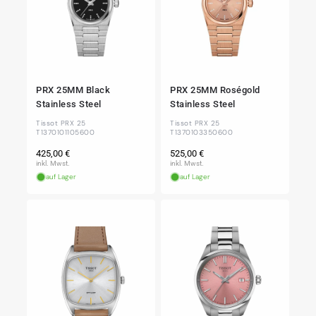
PRX 25MM Black
PRX 25MM Roségold
Stainless Steel
Stainless Steel
Tissot PRX 25
Tissot PRX 25
T1370101105600
T1370103350600
Normaler
Normaler
425,00 €
525,00 €
Preis
Preis
inkl. Mwst.
inkl. Mwst.
auf Lager
auf Lager