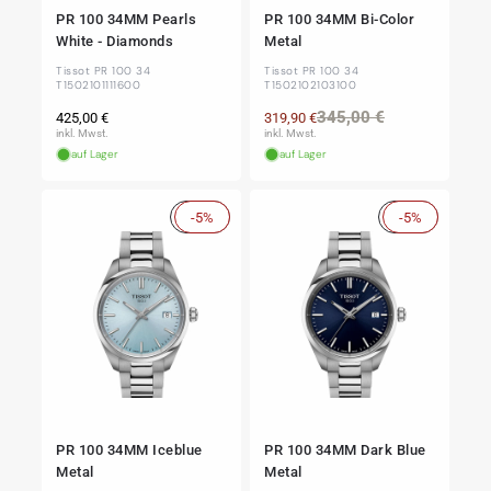
PR 100 34MM Pearls
PR 100 34MM Bi-Color
White - Diamonds
Metal
Tissot PR 100 34
Tissot PR 100 34
T1502101111600
T1502102103100
Normaler
Normaler
Verkaufspre
345,00 €
425,00 €
319,90 €
Preis
Preis
inkl. Mwst.
inkl. Mwst.
auf Lager
auf Lager
Sale
-5%
Sale
-5%
PR 100 34MM Iceblue
PR 100 34MM Dark Blue
Metal
Metal