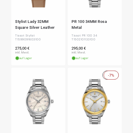
Stylist Lady 32MM
PR 100 34MM Rosa
Square Silver Leather
Metal
Tissot Stylist
Tissot PR 100 34
T1599091603100
T1502101133100
Normaler
Normaler
275,00 €
295,00 €
Preis
Preis
inkl. Mwst.
inkl. Mwst.
auf Lager
auf Lager
Sale
-7%