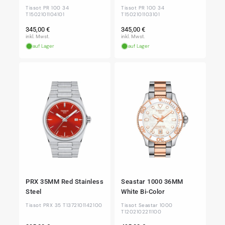
Tissot PR 100 34
Tissot PR 100 34
T1502101104101
T1502101103101
Normaler
Normaler
345,00 €
345,00 €
Preis
Preis
inkl. Mwst.
inkl. Mwst.
auf Lager
auf Lager
PRX 35MM Red Stainless
Seastar 1000 36MM
Steel
White Bi-Color
Tissot PRX 35 T1372101142100
Tissot Seastar 1000
T1202102211100