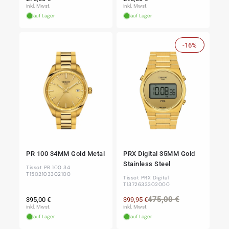
Preis
Preis
inkl. Mwst.
inkl. Mwst.
auf Lager
auf Lager
-16%
Sale
PR 100 34MM Gold Metal
PRX Digital 35MM Gold
Stainless Steel
Tissot PR 100 34
T1502103302100
Tissot PRX Digital
T1372633302000
Normaler
Normaler
Verkaufspre
475,00 €
395,00 €
399,95 €
Preis
Preis
inkl. Mwst.
inkl. Mwst.
auf Lager
auf Lager