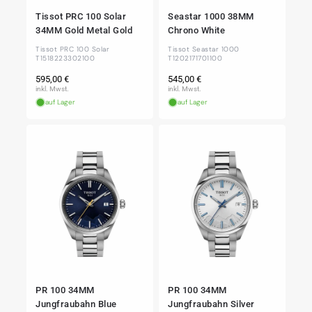
Tissot PRC 100 Solar
Seastar 1000 38MM
34MM Gold Metal Gold
Chrono White
Tissot PRC 100 Solar
Tissot Seastar 1000
T1518223302100
T1202171701100
Normaler
Normaler
595,00 €
545,00 €
Preis
Preis
inkl. Mwst.
inkl. Mwst.
auf Lager
auf Lager
PR 100 34MM
PR 100 34MM
Jungfraubahn Blue
Jungfraubahn Silver