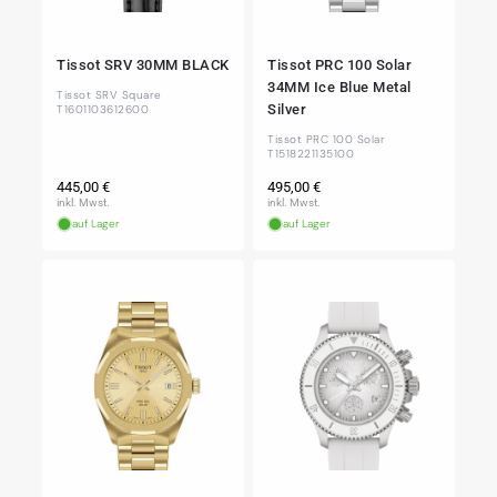
Tissot SRV 30MM BLACK
Tissot PRC 100 Solar
34MM Ice Blue Metal
Tissot SRV Square
Silver
T1601103612600
Tissot PRC 100 Solar
T1518221135100
Normaler
Normaler
445,00 €
495,00 €
Preis
Preis
inkl. Mwst.
inkl. Mwst.
auf Lager
auf Lager