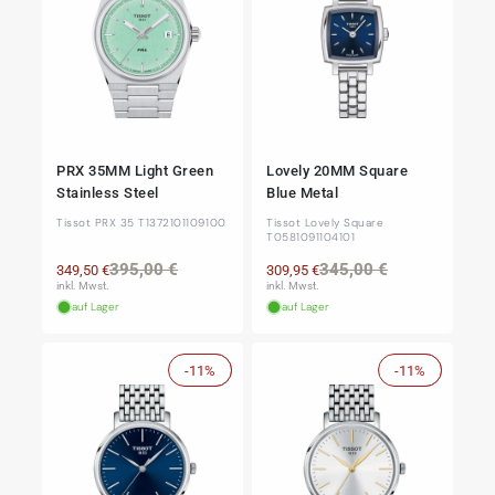
PRX 35MM Light Green
Lovely 20MM Square
Stainless Steel
Blue Metal
Tissot PRX 35 T1372101109100
Tissot Lovely Square
T0581091104101
Normaler
Verkaufspreis
Normaler
Verkaufspre
395,00 €
345,00 €
349,50 €
309,95 €
Preis
Preis
inkl. Mwst.
inkl. Mwst.
auf Lager
auf Lager
-11%
Sale
-11%
Sale