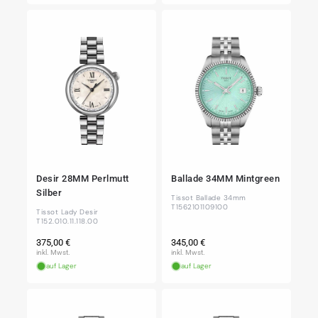
Desir 28MM Perlmutt
Ballade 34MM Mintgreen
Silber
Tissot Ballade 34mm
T1562101109100
Tissot Lady Desir
T152.010.11.118.00
Normaler
Normaler
375,00 €
345,00 €
Preis
Preis
inkl. Mwst.
inkl. Mwst.
auf Lager
auf Lager