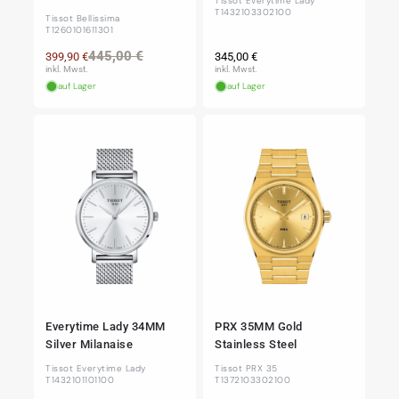
Tissot Everytime Lady
T1432103302100
Tissot Bellissima
T1260101611301
Normaler
Normaler
Verkaufspreis
445,00 €
399,90 €
345,00 €
Preis
Preis
inkl. Mwst.
inkl. Mwst.
auf Lager
auf Lager
Everytime Lady 34MM
PRX 35MM Gold
Silver Milanaise
Stainless Steel
Tissot Everytime Lady
Tissot PRX 35
T1432101101100
T1372103302100