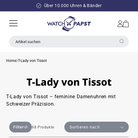
DIREKT
ZUM
Über 10.000 Uhren & Bänder
INHALT
Einloggen
Warenkorb
Artikel suchen
Home
T-Lady von Tissot
T-Lady von Tissot
T-Lady von Tissot – feminine Damenuhren mit
Schweizer Präzision.
Filter
68 Produkte