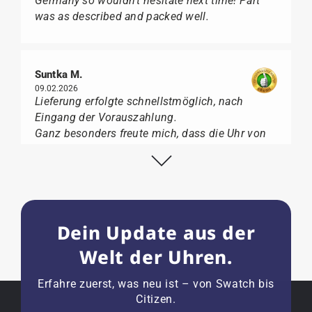
Germany so wouldn't hesitate next time! Part
was as described and packed well.
Suntka M.
09.02.2026
Lieferung erfolgte schnellstmöglich, nach
Eingang der Vorauszahlung.
Ganz besonders freute mich, dass die Uhr von
Citizen nicht in der üblichen schwarzen Box
geliefert wurde, sondern mit der gelben
Taucherflasche.
Ich kann Watch Papst, wer Uhren von Citizen,
Union Glashütte, Mido, Swatch oder Tissot liebt,
Dein Update aus der
für seine professionelle Arbeit und tollen
Service extrem weiter empfehlen.
Welt der Uhren.
Erfahre zuerst, was neu ist – von Swatch bis
Citizen.