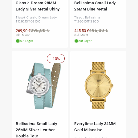
Classic Dream 28MM
Bellissima Small Lady
Lady Silver Metal Shiny
26MM Blue Metal
Tissot Classic Dream Lady
Tissot Bellissima
T1292101103100
T1260101113300
Normaler
Verkaufspreis
Normaler
Verkaufspre
295,00 €
495,00 €
269,90 €
445,50 €
Preis
Preis
inkl. Mwst.
inkl. Mwst.
auf Lager
auf Lager
-10%
Sale
Bellissima Small Lady
Everytime Lady 34MM
26MM Silver Leather
Gold Milanaise
Double Tour