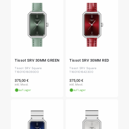
Tissot SRV 30MM GREEN
Tissot SRV 30MM RED
Tissot SRV Square
Tissot SRV Square
T1601101609300
T1601101642300
Normaler
Normaler
375,00 €
375,00 €
Preis
Preis
inkl. Mwst.
inkl. Mwst.
auf Lager
auf Lager