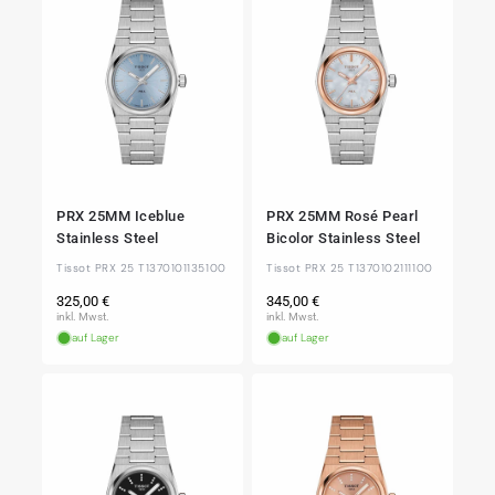
PRX 25MM Iceblue
PRX 25MM Rosé Pearl
Stainless Steel
Bicolor Stainless Steel
Tissot PRX 25 T1370101135100
Tissot PRX 25 T1370102111100
Normaler
Normaler
325,00 €
345,00 €
Preis
Preis
inkl. Mwst.
inkl. Mwst.
auf Lager
auf Lager