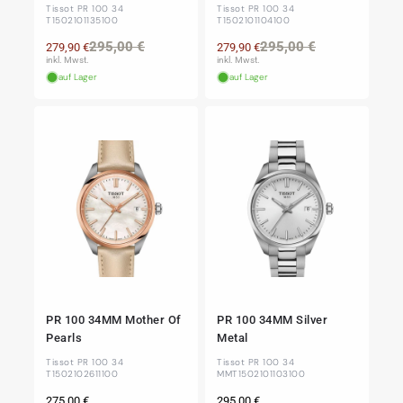
Tissot PR 100 34
Tissot PR 100 34
T1502101135100
T1502101104100
Normaler
Verkaufspreis
Normaler
Verkaufspre
295,00 €
295,00 €
279,90 €
279,90 €
Preis
Preis
inkl. Mwst.
inkl. Mwst.
auf Lager
auf Lager
PR 100 34MM Mother Of
PR 100 34MM Silver
Pearls
Metal
Tissot PR 100 34
Tissot PR 100 34
T1502102611100
MMT1502101103100
Normaler
Normaler
275,00 €
295,00 €