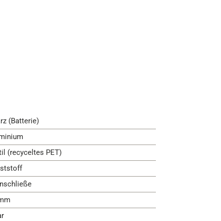
rz (Batterie)
minium
til (recyceltes PET)
ststoff
nschließe
 mm
ar