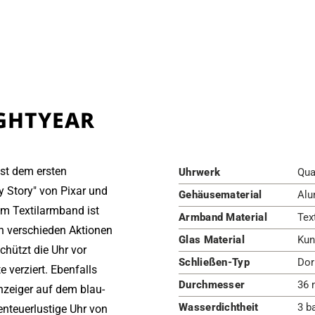
IGHTYEAR
st dem ersten
Uhrwerk
Qua
y Story" von Pixar und
Gehäusematerial
Alu
m Textilarmband ist
Armband Material
Tex
n verschieden Aktionen
Glas Material
Kun
chützt die Uhr vor
Schließen-Typ
Dor
 verziert. Ebenfalls
Durchmesser
36
nzeiger auf dem blau-
Wasserdichtheit
3 b
benteuerlustige Uhr von