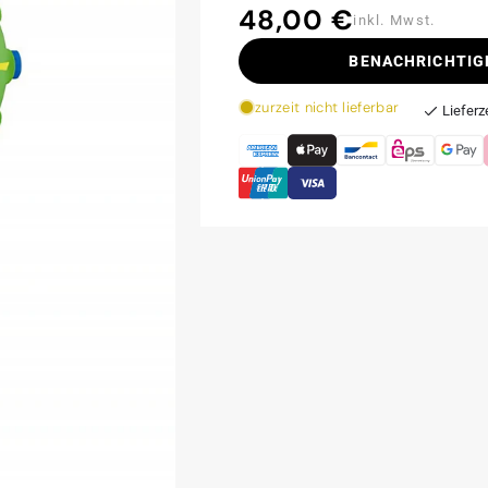
48,00 €
Normaler
inkl. Mwst.
Preis
BENACHRICHTIG
zurzeit nicht lieferbar
Lieferz