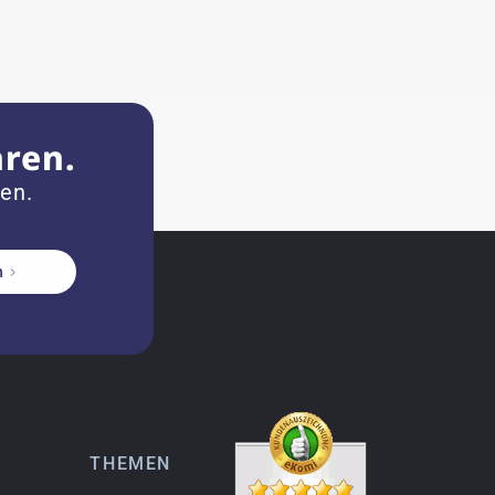
hren.
zen.
n
THEMEN