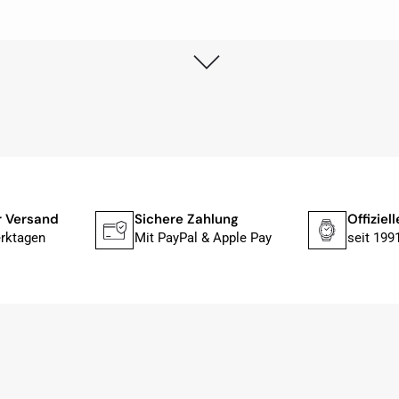
lstmöglich, nach Eingang der Vorauszahlung.
, dass die Uhr von Citizen nicht in der üblichen schwarzen
rn mit der gelben Taucherflasche.
Uhren von Citizen, Union Glashütte, Mido, Swatch oder
Zahlung
Offizieller Fachhändler
Gro
fessionelle Arbeit und tollen Service extrem weiter empfehlen.
l & Apple Pay
seit 1991
Übe
ch bei Sonderwünschen; wurde umgehend und