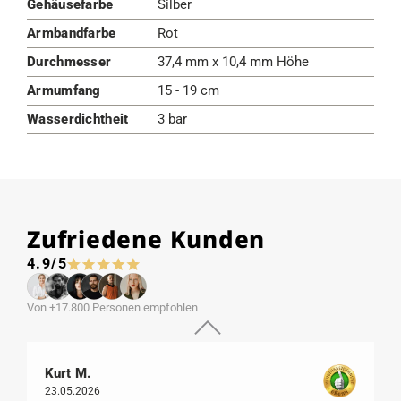
Gehäusefarbe
Silber
Armbandfarbe
Rot
Durchmesser
37,4 mm x 10,4 mm Höhe
Armumfang
15 - 19 cm
Wasserdichtheit
3 bar
Zufriedene Kunden
4.9/5
Von +17.800 Personen empfohlen
Kurt M.
23.05.2026