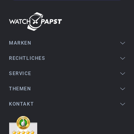
18.02.2026
Perfekter Service und sehr schöne Uhr. Vielen
Dank :-)
MARKEN
Bogdan B.
14.02.2026
To find a new in the box watch from 2003 is
RECHTLICHES
really a time capsule! Very satisfied to find such
a great shop! Thank you!
SERVICE
THEMEN
Joshua L.
18.02.2026
KONTAKT
Ich komme aus den USA (Buffalo, NY) und habe
bereits mehrere Uhren bei watchpapst gekauft.
Sehr empfehlenswert!