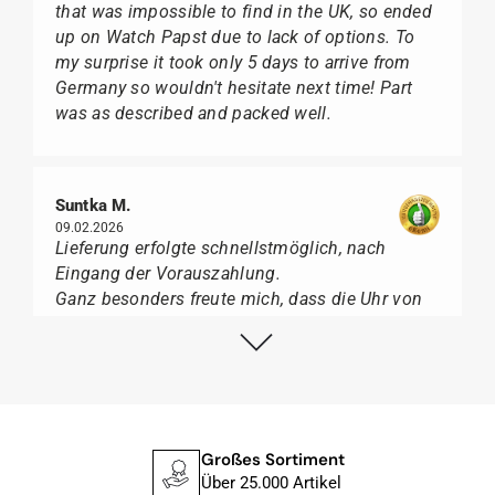
that was impossible to find in the UK, so ended
up on Watch Papst due to lack of options. To
my surprise it took only 5 days to arrive from
Germany so wouldn't hesitate next time! Part
was as described and packed well.
Suntka M.
09.02.2026
Lieferung erfolgte schnellstmöglich, nach
Eingang der Vorauszahlung.
Ganz besonders freute mich, dass die Uhr von
Citizen nicht in der üblichen schwarzen Box
geliefert wurde, sondern mit der gelben
Taucherflasche.
Ich kann Watch Papst, wer Uhren von Citizen,
Union Glashütte, Mido, Swatch oder Tissot liebt,
für seine professionelle Arbeit und tollen
Großes Sortiment
Service extrem weiter empfehlen.
Über 25.000 Artikel