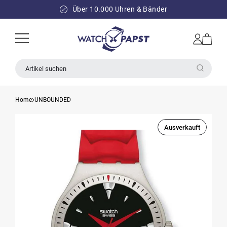
DIREKT
ZUM
Über 10.000 Uhren & Bänder
INHALT
Einloggen
Warenkorb
Artikel suchen
Home
UNBOUNDED
Ausverkauft