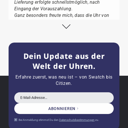
Lieferung erfolgte schnellstmöglich, nach
Eingang der Vorauszahlung.
Ganz besonders freute mich, dass die Uhr von
Citizen nicht in der üblichen schwarzen Box
geliefert wurde, sondern mit der gelben
Taucherflasche.
Ich kann Watch Papst, wer Uhren von Citizen,
Union Glashütte, Mido, Swatch oder Tissot liebt,
Dein Update aus der
für seine professionelle Arbeit und tollen
Service extrem weiter empfehlen.
Welt der Uhren.
Erfahre zuerst, was neu ist – von Swatch bis
Citizen.
Herbert B.
11.02.2026
E-Mail-Adresse…
Sehr entgegenkommend auch bei
Sonderwünschen; wurde umgehend und
ABONNIEREN
verständlich informiert.
Bei Anmeldung stimmst Du den
Datenschutzbestimmungen
zu.
Kauf zu empfehlen