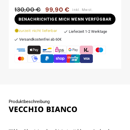
130,00 €
99,90 €
Normaler
Verkaufspreis
inkl. Mwst.
Preis
BENACHRICHTIGE MICH WENN VERFÜGBAR
zurzeit nicht lieferbar
Lieferzeit 1-2 Werktage
Versandkostenfrei ab 60€
Produktbeschreibung
VECCHIO BIANCO