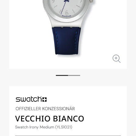
Medien
Medi
1
2
in
in
Modal
Moda
öffnen
öffne
VECCHIO BIANCO
Swatch Irony Medium (YLS1021)