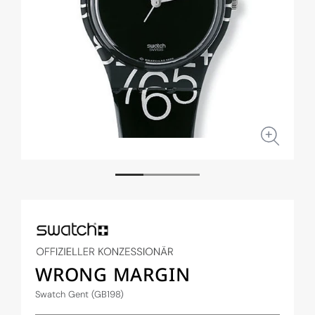
Medien
Medi
1
2
in
in
Modal
Moda
öffnen
öffne
WRONG MARGIN
Swatch Gent (GB198)