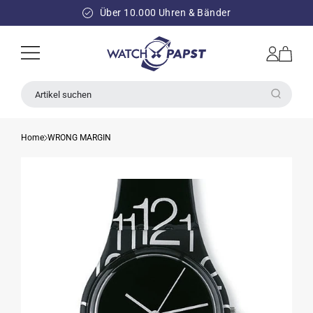
DIREKT
ZUM
Über 10.000 Uhren & Bänder
INHALT
Einloggen
Warenkorb
Artikel suchen
Home
WRONG MARGIN