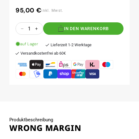
95,00 €
Normaler
inkl. Mwst.
Preis
Anzahl
IN DEN WARENKORB
Verringere
Erhöhe
die
die
Menge
Menge
auf Lager
Lieferzeit 1-2 Werktage
für
für
Versandkostenfrei ab 60€
WRONG
WRONG
MARGIN
MARGIN
Produktbeschreibung
WRONG MARGIN