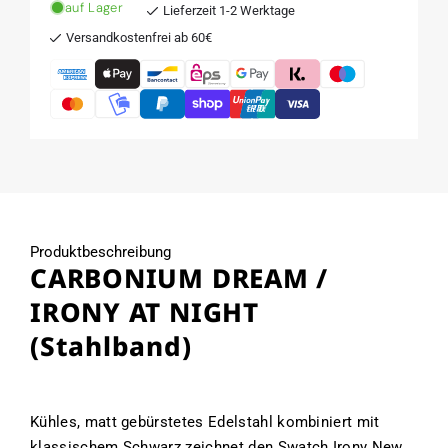
Menge
Menge
auf Lager
Lieferzeit 1-2 Werktage
für
für
Versandkostenfrei ab 60€
CARBONIUM
CARBONIUM
DREAM
DREAM
/
/
IRONY
IRONY
AT
AT
NIGHT
NIGHT
(Stahlband)
(Stahlband)
Produktbeschreibung
CARBONIUM DREAM /
IRONY AT NIGHT
(Stahlband)
Kühles, matt gebürstetes Edelstahl kombiniert mit
klassischem Schwarz zeichnet den Swatch Irony New