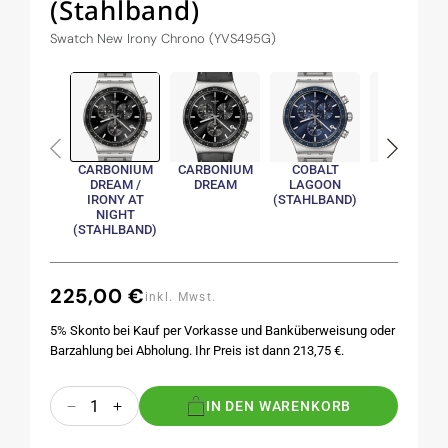
(Stahlband)
Swatch New Irony Chrono (YVS495G)
CARBONIUM
CARBONIUM
COBALT
COBALT
DREAM /
DREAM
LAGOON
LAGOON
IRONY AT
(STAHLBAND)
NIGHT
(STAHLBAND)
225,00 €
Normaler
inkl. Mwst.
Preis
5% Skonto bei Kauf per Vorkasse und Banküberweisung oder
Barzahlung bei Abholung. Ihr Preis ist dann 213,75 €.
Anzahl
IN DEN WARENKORB
Verringere
Erhöhe
die
die